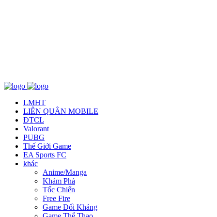
Về chúng tôi
TCBC
T&C
Liên Hệ
LMHT
LIÊN QUÂN MOBILE
ĐTCL
Valorant
PUBG
Thế Giới Game
EA Sports FC
khác
Anime/Manga
Khám Phá
Tốc Chiến
Free Fire
Game Đối Kháng
Game Thể Thao