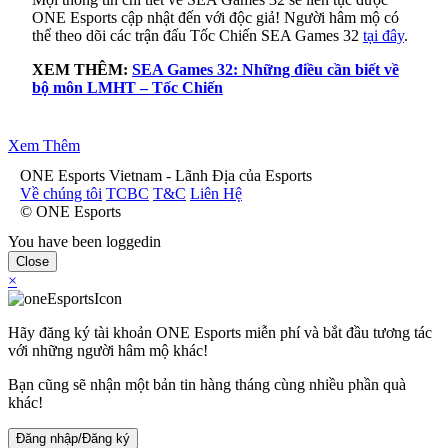
ONE Esports cập nhật đến với độc giả! Người hâm mộ có
thể theo dõi các trận đấu Tốc Chiến SEA Games 32
tại đây
.
XEM THÊM:
SEA Games 32: Những điều cần biết về
bộ môn LMHT – Tốc Chiến
Xem Thêm
ONE Esports Vietnam - Lãnh Địa của Esports
Về chúng tôi
TCBC
T&C
Liên Hệ
© ONE Esports
You have been loggedin
Close
×
Hãy đăng ký tài khoản ONE Esports miễn phí và bắt đầu tương tác
với những người hâm mộ khác!
Bạn cũng sẽ nhận một bản tin hàng tháng cùng nhiều phần quà
khác!
Đăng nhập/Đăng ký