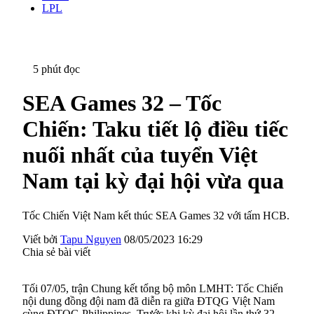
LPL
5 phút đọc
SEA Games 32 – Tốc
Chiến: Taku tiết lộ điều tiếc
nuối nhất của tuyển Việt
Nam tại kỳ đại hội vừa qua
Tốc Chiến Việt Nam kết thúc SEA Games 32 với tấm HCB.
Viết bởi
Tapu Nguyen
08/05/2023 16:29
Chia sẻ bài viết
Tối 07/05, trận Chung kết tổng bộ môn LMHT: Tốc Chiến
nội dung đồng đội nam đã diễn ra giữa ĐTQG Việt Nam
cùng ĐTQG Philippines. Trước khi kỳ đại hội lần thứ 32