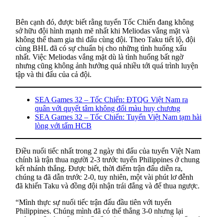
Bên cạnh đó, được biết rằng tuyển Tốc Chiến đang không
sở hữu đội hình mạnh mẽ nhất khi Meliodas vắng mặt và
không thể tham gia thi đấu cùng đội. Theo Taku tiết lộ, đội
cùng BHL đã có sự chuẩn bị cho những tình huống xấu
nhất. Việc Meliodas vắng mặt dù là tình huống bất ngờ
nhưng cũng không ảnh hưởng quá nhiều tới quá trình luyện
tập và thi đấu của cả đội.
SEA Games 32 – Tốc Chiến: ĐTQG Việt Nam ra
quân với quyết tâm không đổi màu huy chương
SEA Games 32 – Tốc Chiến: Tuyển Việt Nam tạm hài
lòng với tấm HCB
Điều nuối tiếc nhất trong 2 ngày thi đấu của tuyển Việt Nam
chính là trận thua người 2-3 trước tuyển Philippines ở chung
kết nhánh thắng. Được biết, thời điểm trận đấu diễn ra,
chúng ta đã dẫn trước 2-0, tuy nhiên, một vài phút lơ đễnh
đã khiến Taku và đồng đội nhận trái đắng và để thua ngược.
“Mình thực sự nuối tiếc trận đấu đầu tiên với tuyển
Philippines. Chúng mình đã có thể thắng 3-0 nhưng lại