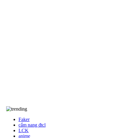
EA Sports FC
khác
Anime/Manga
Khám Phá
Tốc Chiến
Free Fire
Game Đối Kháng
Game Thể Thao
Dota2
Events
Về chúng tôi…
Về chúng tôi
TCBC
T&C
Liên Hệ
Faker
cẩm nang đtcl
LCK
anime