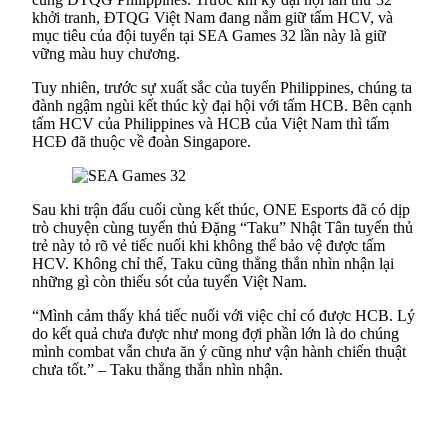
khởi tranh, ĐTQG Việt Nam đang nắm giữ tấm HCV, và
mục tiêu của đội tuyển tại SEA Games 32 lần này là giữ
vững màu huy chương.
Tuy nhiên, trước sự xuất sắc của tuyển Philippines, chúng ta
đành ngậm ngùi kết thúc kỳ đại hội với tấm HCB. Bên cạnh
tấm HCV của Philippines và HCB của Việt Nam thì tấm
HCĐ đã thuộc về đoàn Singapore.
Sau khi trận đấu cuối cùng kết thúc, ONE Esports đã có dịp
trò chuyện cùng tuyển thủ Đặng “Taku” Nhật Tân tuyển thủ
trẻ này tỏ rõ vẻ tiếc nuối khi không thể bảo vệ được tấm
HCV. Không chỉ thế, Taku cũng thẳng thắn nhìn nhận lại
những gì còn thiếu sót của tuyển Việt Nam.
“Mình cảm thấy khá tiếc nuối với việc chỉ có được HCB. Lý
do kết quả chưa được như mong đợi phần lớn là do chúng
mình combat vẫn chưa ăn ý cũng như vận hành chiến thuật
chưa tốt.” – Taku thẳng thắn nhìn nhận.