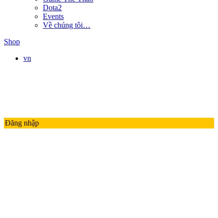
Dota2
Events
Về chúng tôi…
Shop
vn
Đăng nhập
LMHT
LIÊN QUÂN MOBILE
ĐTCL
Valorant
PUBG
Thế Giới Game