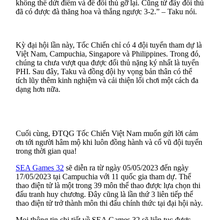
không thể dứt điểm và để đối thủ gỡ lại. Cũng từ đây đối thủ
đã có được đà thăng hoa và thắng ngược 3-2.” – Taku nói.
Kỳ đại hội lần này, Tốc Chiến chỉ có 4 đội tuyển tham dự là
Việt Nam, Campuchia, Singapore và Philippines. Trong đó,
chúng ta chưa vượt qua được đối thủ nặng ký nhất là tuyển
PHI. Sau đây, Taku và đồng đội hy vọng bản thân có thể
tích lũy thêm kinh nghiệm và cải thiện lối chơi một cách đa
dạng hơn nữa.
Cuối cùng, ĐTQG Tốc Chiến Việt Nam muốn gửi lời cảm
ơn tới người hâm mộ khi luôn đồng hành và cổ vũ đội tuyển
trong thời gian qua!
SEA Games 32
sẽ diễn ra từ ngày 05/05/2023 đến ngày
17/05/2023 tại Campuchia với 11 quốc gia tham dự. Thể
thao điện tử là một trong 39 môn thể thao được lựa chọn thi
đấu tranh huy chương. Đây cũng là lần thứ 3 liên tiếp thể
thao điện tử trở thành môn thi đấu chính thức tại đại hội này.
Mọi thông tin chi tiết về SEA Games 32 sẽ liên tục được