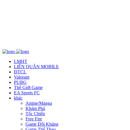
Về chúng tôi
TCBC
T&C
Liên Hệ
LMHT
LIÊN QUÂN MOBILE
ĐTCL
Valorant
PUBG
Thế Giới Game
EA Sports FC
khác
Anime/Manga
Khám Phá
Tốc Chiến
Free Fire
Game Đối Kháng
Game Thể Thao