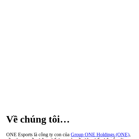
EA Sports FC
khác
Anime/Manga
Khám Phá
Tốc Chiến
Free Fire
Game Đối Kháng
Game Thể Thao
Dota2
Events
Về chúng tôi…
Về chúng tôi
TCBC
T&C
Liên Hệ
Về chúng tôi…
ONE Esports là công ty con của
Group ONE Holdings (ONE)
,