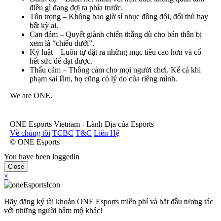
điều gì đang đợi ta phía trước.
Tôn trọng – Không bao giờ sỉ nhục đồng đội, đối thủ hay
bất kỳ ai.
Can đảm – Quyết giành chiến thắng dù cho bản thân bị
xem là “chiếu dưới”.
Kỷ luật – Luôn tự đặt ra những mục tiêu cao hơn và cố
hết sức để đạt được.
Thấu cảm – Thông cảm cho mọi người chơi. Kể cả khi
phạm sai lầm, họ cũng có lý do của riêng mình.
We are ONE.
ONE Esports Vietnam - Lãnh Địa của Esports
Về chúng tôi
TCBC
T&C
Liên Hệ
© ONE Esports
You have been loggedin
Close
×
Hãy đăng ký tài khoản ONE Esports miễn phí và bắt đầu tương tác
với những người hâm mộ khác!