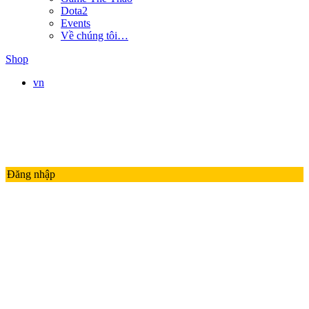
Dota2
Events
Về chúng tôi…
Shop
vn
Đăng nhập
LMHT
LIÊN QUÂN MOBILE
ĐTCL
Valorant
PUBG
Thế Giới Game