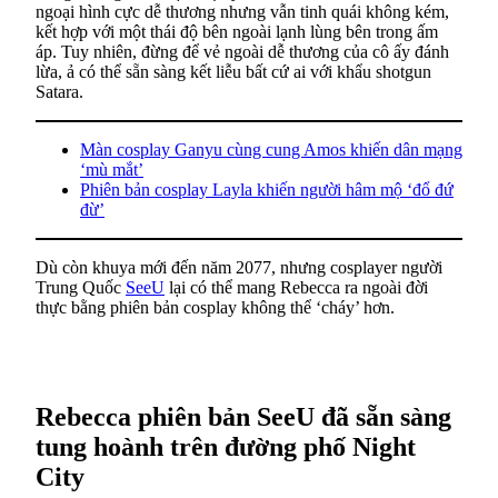
ngoại hình cực dễ thương nhưng vẫn tinh quái không kém,
kết hợp với một thái độ bên ngoài lạnh lùng bên trong ấm
áp. Tuy nhiên, đừng để vẻ ngoài dễ thương của cô ấy đánh
lừa, ả có thể sẵn sàng kết liễu bất cứ ai với khẩu shotgun
Satara.
Màn cosplay Ganyu cùng cung Amos khiến dân mạng
‘mù mắt’
Phiên bản cosplay Layla khiến người hâm mộ ‘đổ đứ
đừ’
Dù còn khuya mới đến năm 2077, nhưng cosplayer người
Trung Quốc
SeeU
lại có thể mang Rebecca ra ngoài đời
thực bằng phiên bản cosplay không thể ‘cháy’ hơn.
Rebecca phiên bản SeeU đã sẵn sàng
tung hoành trên đường phố Night
City