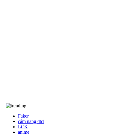
EA Sports FC
khác
Anime/Manga
Khám Phá
Tốc Chiến
Free Fire
Game Đối Kháng
Game Thể Thao
Dota2
Events
Về chúng tôi…
Về chúng tôi
TCBC
T&C
Liên Hệ
Faker
cẩm nang đtcl
LCK
anime