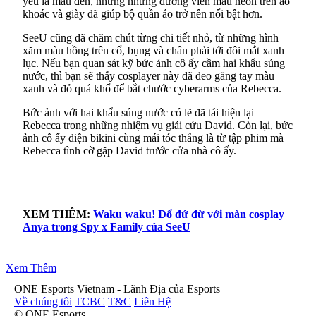
yếu là màu đen, nhưng những đường viền màu neon trên áo
khoác và giày đã giúp bộ quần áo trở nên nổi bật hơn.
SeeU cũng đã chăm chút từng chi tiết nhỏ, từ những hình
xăm màu hồng trên cổ, bụng và chân phải tới đôi mắt xanh
lục. Nếu bạn quan sát kỹ bức ảnh cô ấy cầm hai khẩu súng
nước, thì bạn sẽ thấy cosplayer này đã đeo găng tay màu
xanh và đỏ quá khổ để bắt chước cyberarms của Rebecca.
Bức ảnh với hai khẩu súng nước có lẽ đã tái hiện lại
Rebecca trong những nhiệm vụ giải cứu David. Còn lại, bức
ảnh cô ấy diện bikini cùng mái tóc thẳng là từ tập phim mà
Rebecca tình cờ gặp David trước cửa nhà cô ấy.
XEM THÊM:
Waku waku! Đổ đứ đừ với màn cosplay
Anya trong Spy x Family của SeeU
Xem Thêm
ONE Esports Vietnam - Lãnh Địa của Esports
Về chúng tôi
TCBC
T&C
Liên Hệ
© ONE Esports