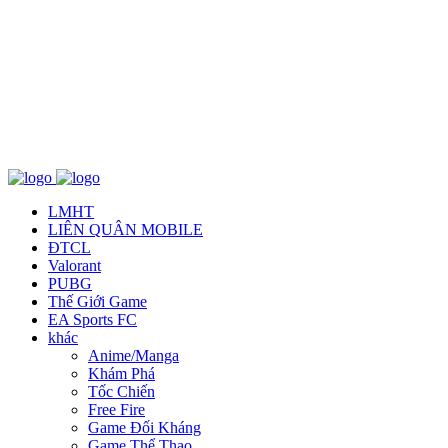
Về chúng tôi
TCBC
T&C
Liên Hệ
LMHT
LIÊN QUÂN MOBILE
ĐTCL
Valorant
PUBG
Thế Giới Game
EA Sports FC
khác
Anime/Manga
Khám Phá
Tốc Chiến
Free Fire
Game Đối Kháng
Game Thể Thao