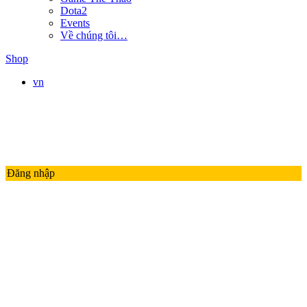
Dota2
Events
Về chúng tôi…
Shop
vn
Đăng nhập
LMHT
LIÊN QUÂN MOBILE
ĐTCL
Valorant
PUBG
Thế Giới Game