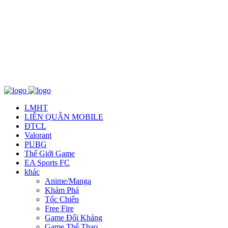
Về chúng tôi
TCBC
T&C
Liên Hệ
LMHT
LIÊN QUÂN MOBILE
ĐTCL
Valorant
PUBG
Thế Giới Game
EA Sports FC
khác
Anime/Manga
Khám Phá
Tốc Chiến
Free Fire
Game Đối Kháng
Game Thể Thao