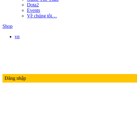
Dota2
Events
Về chúng tôi…
Shop
vn
Đăng nhập
LMHT
LIÊN QUÂN MOBILE
ĐTCL
Valorant
PUBG
Thế Giới Game