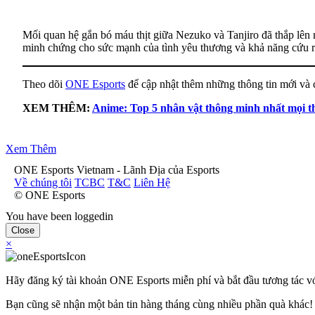
Mối quan hệ gắn bó máu thịt giữa Nezuko và Tanjiro đã thắp lên n
minh chứng cho sức mạnh của tình yêu thương và khả năng cứu rỗ
Theo dõi
ONE Esports
để cập nhật thêm những thông tin mới và 
XEM THÊM:
Anime: Top 5 nhân vật thông minh nhất mọi th
Xem Thêm
ONE Esports Vietnam - Lãnh Địa của Esports
Về chúng tôi
TCBC
T&C
Liên Hệ
© ONE Esports
You have been loggedin
Close
×
Hãy đăng ký tài khoản ONE Esports miễn phí và bắt đầu tương tác 
Bạn cũng sẽ nhận một bản tin hàng tháng cùng nhiều phần quà khác!