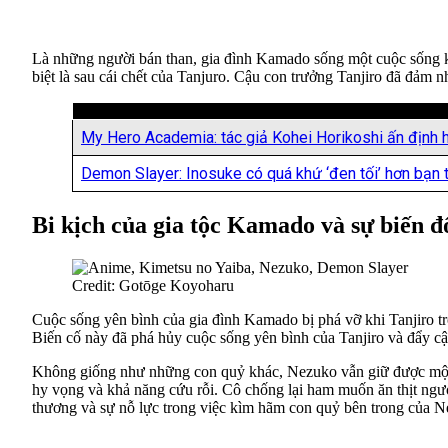
Là những người bán than, gia đình Kamado sống một cuộc sống k
biệt là sau cái chết của Tanjuro. Cậu con trưởng Tanjiro đã đảm n
My Hero Academia: tác giả Kohei Horikoshi ấn định h
Demon Slayer: Inosuke có quá khứ ‘đen tối’ hơn bạn
Bi kịch của gia tộc Kamado và sự biến 
Credit: Gotōge Koyoharu
Cuộc sống yên bình của gia đình Kamado bị phá vỡ khi Tanjiro tr
Biến cố này đã phá hủy cuộc sống yên bình của Tanjiro và đẩy cậ
Không giống như những con quỷ khác, Nezuko vẫn giữ được một ph
hy vọng và khả năng cứu rỗi. Cô chống lại ham muốn ăn thịt ngườ
thương và sự nỗ lực trong việc kìm hãm con quỷ bên trong của N