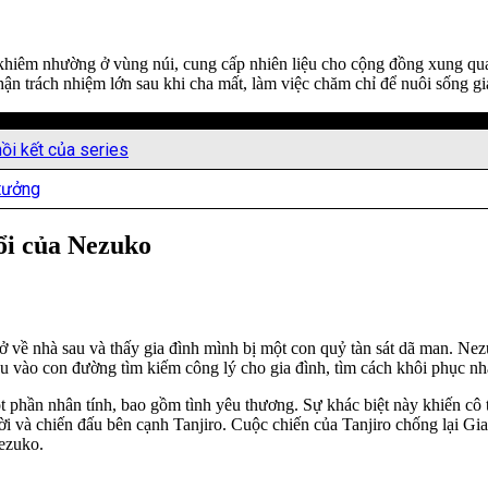
hiêm nhường ở vùng núi, cung cấp nhiên liệu cho cộng đồng xung quan
hận trách nhiệm lớn sau khi cha mất, làm việc chăm chỉ để nuôi sống gi
ồi kết của series
 tưởng
đổi của Nezuko
ở về nhà sau và thấy gia đình mình bị một con quỷ tàn sát dã man. Nez
u vào con đường tìm kiếm công lý cho gia đình, tìm cách khôi phục nh
ần nhân tính, bao gồm tình yêu thương. Sự khác biệt này khiến cô trở
i và chiến đấu bên cạnh Tanjiro. Cuộc chiến của Tanjiro chống lại G
ezuko.