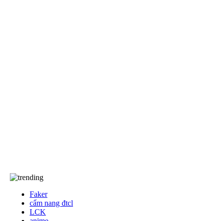
EA Sports FC
khác
Anime/Manga
Khám Phá
Tốc Chiến
Free Fire
Game Đối Kháng
Game Thể Thao
Dota2
Events
Về chúng tôi…
Về chúng tôi
TCBC
T&C
Liên Hệ
Faker
cẩm nang đtcl
LCK
anime