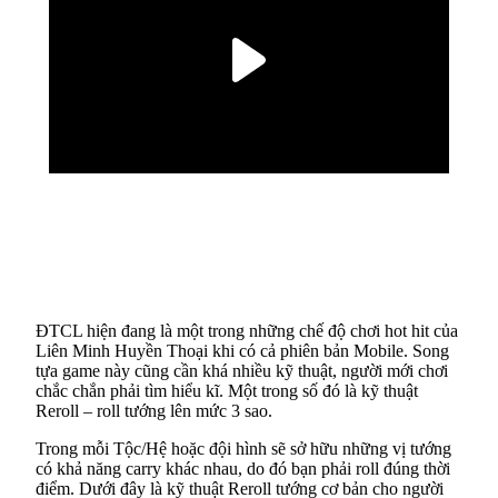
ĐTCL hiện đang là một trong những chế độ chơi hot hit của
Liên Minh Huyền Thoại khi có cả phiên bản Mobile. Song
tựa game này cũng cần khá nhiều kỹ thuật, người mới chơi
chắc chắn phải tìm hiểu kĩ. Một trong số đó là kỹ thuật
Reroll – roll tướng lên mức 3 sao.
Trong mỗi Tộc/Hệ hoặc đội hình sẽ sở hữu những vị tướng
có khả năng carry khác nhau, do đó bạn phải roll đúng thời
điểm. Dưới đây là kỹ thuật Reroll tướng cơ bản cho người