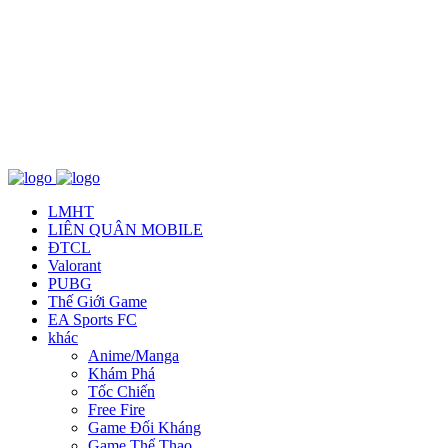
Về chúng tôi
TCBC
T&C
Liên Hệ
LMHT
LIÊN QUÂN MOBILE
ĐTCL
Valorant
PUBG
Thế Giới Game
EA Sports FC
khác
Anime/Manga
Khám Phá
Tốc Chiến
Free Fire
Game Đối Kháng
Game Thể Thao