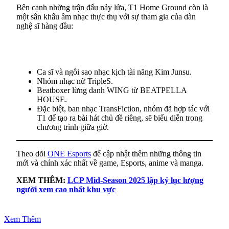
Bên cạnh những trận đấu nảy lửa, T1 Home Ground còn là
một sân khấu âm nhạc thực thụ với sự tham gia của dàn
nghệ sĩ hàng đầu:
Ca sĩ và ngôi sao nhạc kịch tài năng Kim Junsu.
Nhóm nhạc nữ TripleS.
Beatboxer lừng danh WING từ BEATPELLA
HOUSE.
Đặc biệt, ban nhạc TransFiction, nhóm đã hợp tác với
T1 để tạo ra bài hát chủ đề riêng, sẽ biểu diễn trong
chương trình giữa giờ.
Theo dõi
ONE Esports
để cập nhật thêm những thông tin
mới và chính xác nhất về game, Esports, anime và manga.
XEM THÊM:
LCP Mid-Season 2025 lập kỷ lục lượng
người xem cao nhất khu vực
Xem Thêm