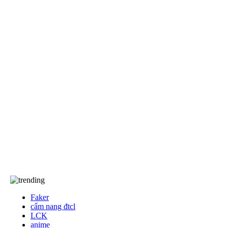
EA Sports FC
khác
Anime/Manga
Khám Phá
Tốc Chiến
Free Fire
Game Đối Kháng
Game Thể Thao
Dota2
Events
Về chúng tôi…
Về chúng tôi
TCBC
T&C
Liên Hệ
Faker
cẩm nang đtcl
LCK
anime