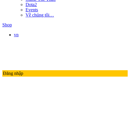
Dota2
Events
Về chúng tôi…
Shop
vn
Đăng nhập
LMHT
LIÊN QUÂN MOBILE
ĐTCL
Valorant
PUBG
Thế Giới Game