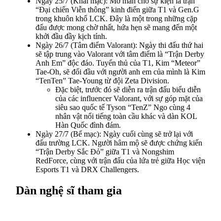
Ngày 25/7 (Khai mạc): Mở màn cho sự kiện là trận
“Đại chiến Viễn thông” kinh điển giữa T1 và Gen.G
trong khuôn khổ LCK. Đây là một trong những cặp
đấu được mong chờ nhất, hứa hẹn sẽ mang đến một
khởi đầu đầy kịch tính.
Ngày 26/7 (Tâm điểm Valorant): Ngày thi đấu thứ hai
sẽ tập trung vào Valorant với tâm điểm là “Trận Derby
Anh Em” độc đáo. Tuyển thủ của T1, Kim “Meteor”
Tae-Oh, sẽ đối đầu với người anh em của mình là Kim
“TenTen” Tae-Young từ đội Zeta Division.
Đặc biệt, trước đó sẽ diễn ra trận đấu biểu diễn
của các influencer Valorant, với sự góp mặt của
siêu sao quốc tế Tyson “TenZ” Ngo cùng 4
nhân vật nổi tiếng toàn cầu khác và dàn KOL
Hàn Quốc đình đám.
Ngày 27/7 (Bế mạc): Ngày cuối cùng sẽ trở lại với
đấu trường LCK. Người hâm mộ sẽ được chứng kiến
“Trận Derby Sắc Đỏ” giữa T1 và Nongshim
RedForce, cùng với trận đấu của lứa trẻ giữa Học viện
Esports T1 và DRX Challengers.
Dàn nghệ sĩ tham gia