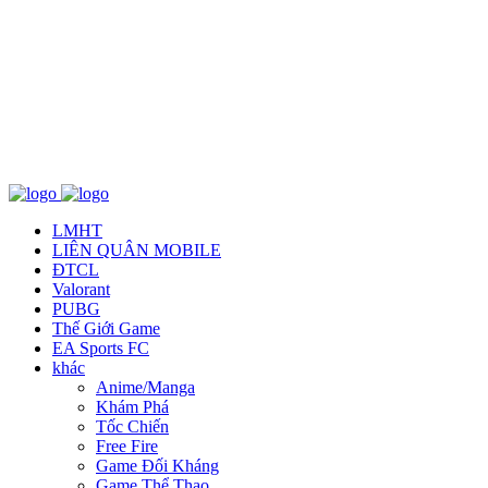
Về chúng tôi
TCBC
T&C
Liên Hệ
LMHT
LIÊN QUÂN MOBILE
ĐTCL
Valorant
PUBG
Thế Giới Game
EA Sports FC
khác
Anime/Manga
Khám Phá
Tốc Chiến
Free Fire
Game Đối Kháng
Game Thể Thao