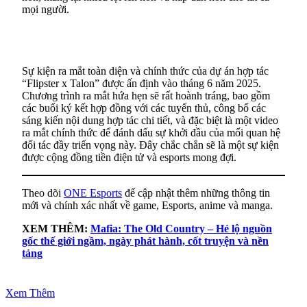
mọi người.
Sự kiện ra mắt toàn diện và chính thức của dự án hợp tác
“Flipster x Talon” được ấn định vào tháng 6 năm 2025.
Chương trình ra mắt hứa hẹn sẽ rất hoành tráng, bao gồm
các buổi ký kết hợp đồng với các tuyển thủ, công bố các
sáng kiến nội dung hợp tác chi tiết, và đặc biệt là một video
ra mắt chính thức để đánh dấu sự khởi đầu của mối quan hệ
đối tác đầy triển vọng này. Đây chắc chắn sẽ là một sự kiện
được cộng đồng tiền điện tử và esports mong đợi.
Theo dõi
ONE Esports
để cập nhật thêm những thông tin
mới và chính xác nhất về game, Esports, anime và manga.
XEM THÊM:
Mafia: The Old Country – Hé lộ nguồn
gốc thế giới ngầm, ngày phát hành, cốt truyện và nền
tảng
Xem Thêm