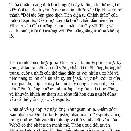
Thỏa thuận mang tính bước ngoặt này không chỉ dừng lại ở
việc đổi tên đội tuyển. Nó còn chính thức xác lập Flipster trở
thành “Đối tác Sàn giao dịch Tiền điện tử Chính thức” của
Talon Esports. Đây được xem là bước chân đầu tiên của
Flipster vào đấu trường esports toàn cầu đầy sôi động và
cạnh tranh, một thị trường với tiềm năng tăng trưởng khổng
lồ.
Liên minh chiến lược giữa Flipster và Talon Esports được kỳ
vọng sẽ tạo ra một cầu nối vững chắc, kết nối năng lượng trẻ
trung, cuồng nhiệt của thể thao điện tử với những cơ hội và
tiềm năng to lớn của tài sản kỹ thuật số. Mục tiêu cốt lõi của
mối quan hệ hợp tác này là thúc đẩy công tác giáo dục về
tiền điện tử, tăng cường tính tương tác giữa hai cộng đồng,
và khuyến khích sự tham gia rộng rãi hơn của người dùng
vào cả thế giới crypto và esports.
Chia sẻ về sự hợp tác này, ông Youngsun Shin, Giám đốc
Sản phẩm và Đối tác tại Flipster, nhấn mạnh: “Esports là một
trong những lĩnh vực tiên phong và thú vị nhất để văn hóa
Web3 có thể phát triển mạnh mẽ. Thông qua đội tuyển
Flipster Talon, chúng tôi đang tiên phong xây dựng một loại