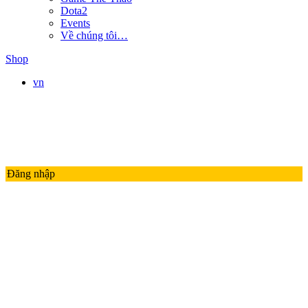
Dota2
Events
Về chúng tôi…
Shop
vn
Đăng nhập
LMHT
LIÊN QUÂN MOBILE
ĐTCL
Valorant
PUBG
Thế Giới Game