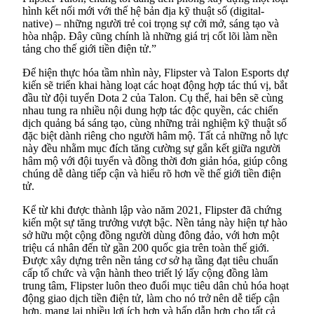
hình kết nối mới với thế hệ bản địa kỹ thuật số (digital-
native) – những người trẻ coi trọng sự cởi mở, sáng tạo và
hòa nhập. Đây cũng chính là những giá trị cốt lõi làm nền
tảng cho thế giới tiền điện tử.”
Để hiện thực hóa tầm nhìn này, Flipster và Talon Esports dự
kiến sẽ triển khai hàng loạt các hoạt động hợp tác thú vị, bắt
đầu từ đội tuyển Dota 2 của Talon. Cụ thể, hai bên sẽ cùng
nhau tung ra nhiều nội dung hợp tác độc quyền, các chiến
dịch quảng bá sáng tạo, cùng những trải nghiệm kỹ thuật số
đặc biệt dành riêng cho người hâm mộ. Tất cả những nỗ lực
này đều nhằm mục đích tăng cường sự gắn kết giữa người
hâm mộ với đội tuyển và đồng thời đơn giản hóa, giúp công
chúng dễ dàng tiếp cận và hiểu rõ hơn về thế giới tiền điện
tử.
Kể từ khi được thành lập vào năm 2021, Flipster đã chứng
kiến một sự tăng trưởng vượt bậc. Nền tảng này hiện tự hào
sở hữu một cộng đồng người dùng đông đảo, với hơn một
triệu cá nhân đến từ gần 200 quốc gia trên toàn thế giới.
Được xây dựng trên nền tảng cơ sở hạ tầng đạt tiêu chuẩn
cấp tổ chức và vận hành theo triết lý lấy cộng đồng làm
trung tâm, Flipster luôn theo đuổi mục tiêu dân chủ hóa hoạt
động giao dịch tiền điện tử, làm cho nó trở nên dễ tiếp cận
hơn, mang lại nhiều lợi ích hơn và hấp dẫn hơn cho tất cả