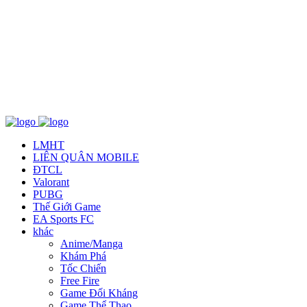
Về chúng tôi
TCBC
T&C
Liên Hệ
LMHT
LIÊN QUÂN MOBILE
ĐTCL
Valorant
PUBG
Thế Giới Game
EA Sports FC
khác
Anime/Manga
Khám Phá
Tốc Chiến
Free Fire
Game Đối Kháng
Game Thể Thao