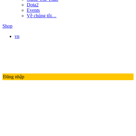
Dota2
Events
Về chúng tôi…
Shop
vn
Đăng nhập
LMHT
LIÊN QUÂN MOBILE
ĐTCL
Valorant
PUBG
Thế Giới Game