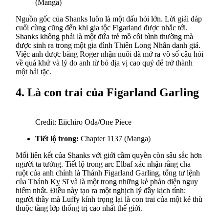
(Manga)
Nguồn gốc của Shanks luôn là một dấu hỏi lớn. Lời giải đáp
cuối cùng cũng đến khi gia tộc Figarland được nhắc tới.
Shanks không phải là một đứa trẻ mồ côi bình thường mà
được sinh ra trong một gia đình Thiên Long Nhân danh giá.
Việc anh được băng Roger nhận nuôi đã mở ra vô số câu hỏi
về quá khứ và lý do anh từ bỏ địa vị cao quý để trở thành
một hải tặc.
4. Là con trai của Figarland Garling
Credit: Eiichiro Oda/One Piece
Tiết lộ trong:
Chapter 1137 (Manga)
Mối liên kết của Shanks với giới cầm quyền còn sâu sắc hơn
người ta tưởng. Tiết lộ trong arc Elbaf xác nhận rằng cha
ruột của anh chính là Thánh Figarland Garling, tổng tư lệnh
của Thánh Kỵ Sĩ và là một trong những kẻ phản diện nguy
hiểm nhất. Điều này tạo ra một nghịch lý đầy kịch tính:
người thầy mà Luffy kính trọng lại là con trai của một kẻ thù
thuộc tầng lớp thống trị cao nhất thế giới.