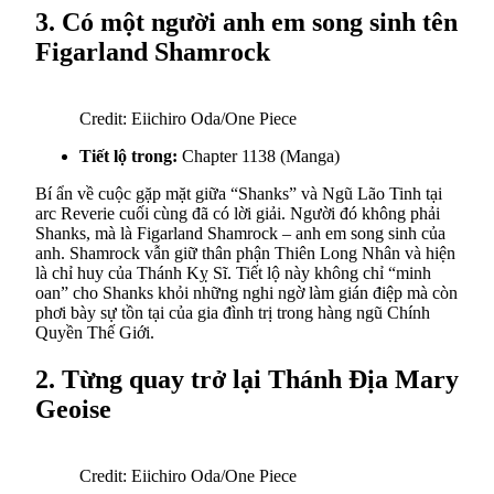
3. Có một người anh em song sinh tên
Figarland Shamrock
Credit: Eiichiro Oda/One Piece
Tiết lộ trong:
Chapter 1138 (Manga)
Bí ẩn về cuộc gặp mặt giữa “Shanks” và Ngũ Lão Tinh tại
arc Reverie cuối cùng đã có lời giải. Người đó không phải
Shanks, mà là Figarland Shamrock – anh em song sinh của
anh. Shamrock vẫn giữ thân phận Thiên Long Nhân và hiện
là chỉ huy của Thánh Kỵ Sĩ. Tiết lộ này không chỉ “minh
oan” cho Shanks khỏi những nghi ngờ làm gián điệp mà còn
phơi bày sự tồn tại của gia đình trị trong hàng ngũ Chính
Quyền Thế Giới.
2. Từng quay trở lại Thánh Địa Mary
Geoise
Credit: Eiichiro Oda/One Piece