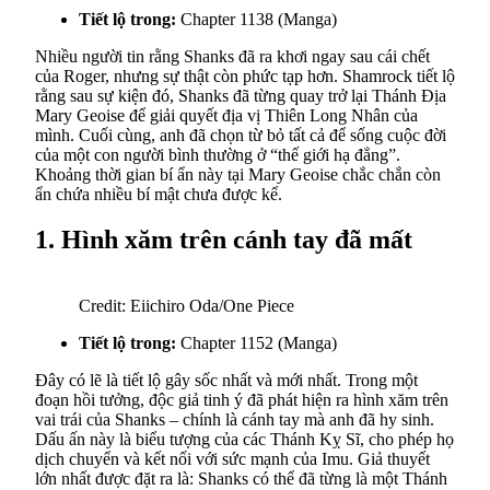
Tiết lộ trong:
Chapter 1138 (Manga)
Nhiều người tin rằng Shanks đã ra khơi ngay sau cái chết
của Roger, nhưng sự thật còn phức tạp hơn. Shamrock tiết lộ
rằng sau sự kiện đó, Shanks đã từng quay trở lại Thánh Địa
Mary Geoise để giải quyết địa vị Thiên Long Nhân của
mình. Cuối cùng, anh đã chọn từ bỏ tất cả để sống cuộc đời
của một con người bình thường ở “thế giới hạ đẳng”.
Khoảng thời gian bí ẩn này tại Mary Geoise chắc chắn còn
ẩn chứa nhiều bí mật chưa được kể.
1. Hình xăm trên cánh tay đã mất
Credit: Eiichiro Oda/One Piece
Tiết lộ trong:
Chapter 1152 (Manga)
Đây có lẽ là tiết lộ gây sốc nhất và mới nhất. Trong một
đoạn hồi tưởng, độc giả tinh ý đã phát hiện ra hình xăm trên
vai trái của Shanks – chính là cánh tay mà anh đã hy sinh.
Dấu ấn này là biểu tượng của các Thánh Kỵ Sĩ, cho phép họ
dịch chuyển và kết nối với sức mạnh của Imu. Giả thuyết
lớn nhất được đặt ra là: Shanks có thể đã từng là một Thánh