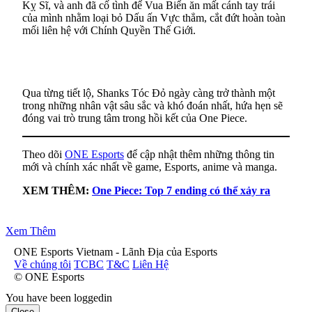
Kỵ Sĩ, và anh đã cố tình để Vua Biển ăn mất cánh tay trái
của mình nhằm loại bỏ Dấu ấn Vực thẳm, cắt đứt hoàn toàn
mối liên hệ với Chính Quyền Thế Giới.
Qua từng tiết lộ, Shanks Tóc Đỏ ngày càng trở thành một
trong những nhân vật sâu sắc và khó đoán nhất, hứa hẹn sẽ
đóng vai trò trung tâm trong hồi kết của One Piece.
Theo dõi
ONE Esports
để cập nhật thêm những thông tin
mới và chính xác nhất về game, Esports, anime và manga.
XEM THÊM:
One Piece: Top 7 ending có thể xảy ra
Xem Thêm
ONE Esports Vietnam - Lãnh Địa của Esports
Về chúng tôi
TCBC
T&C
Liên Hệ
© ONE Esports
You have been loggedin
Close