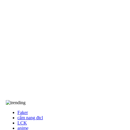
EA Sports FC
khác
Anime/Manga
Khám Phá
Tốc Chiến
Free Fire
Game Đối Kháng
Game Thể Thao
Dota2
Events
Về chúng tôi…
Về chúng tôi
TCBC
T&C
Liên Hệ
Faker
cẩm nang đtcl
LCK
anime