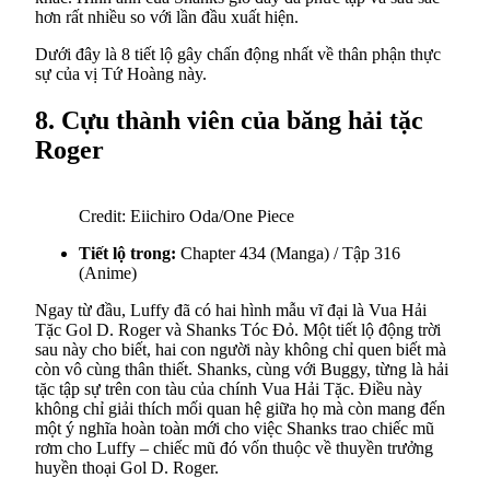
hơn rất nhiều so với lần đầu xuất hiện.
Dưới đây là 8 tiết lộ gây chấn động nhất về thân phận thực
sự của vị Tứ Hoàng này.
8. Cựu thành viên của băng hải tặc
Roger
Credit: Eiichiro Oda/One Piece
Tiết lộ trong:
Chapter 434 (Manga) / Tập 316
(Anime)
Ngay từ đầu, Luffy đã có hai hình mẫu vĩ đại là Vua Hải
Tặc Gol D. Roger và Shanks Tóc Đỏ. Một tiết lộ động trời
sau này cho biết, hai con người này không chỉ quen biết mà
còn vô cùng thân thiết. Shanks, cùng với Buggy, từng là hải
tặc tập sự trên con tàu của chính Vua Hải Tặc. Điều này
không chỉ giải thích mối quan hệ giữa họ mà còn mang đến
một ý nghĩa hoàn toàn mới cho việc Shanks trao chiếc mũ
rơm cho Luffy – chiếc mũ đó vốn thuộc về thuyền trưởng
huyền thoại Gol D. Roger.