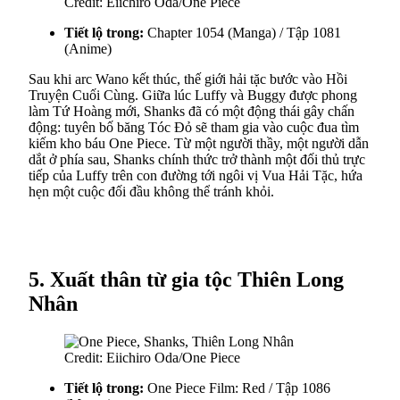
Credit: Eiichiro Oda/One Piece
Tiết lộ trong:
Chapter 1054 (Manga) / Tập 1081
(Anime)
Sau khi arc Wano kết thúc, thế giới hải tặc bước vào Hồi
Truyện Cuối Cùng. Giữa lúc Luffy và Buggy được phong
làm Tứ Hoàng mới, Shanks đã có một động thái gây chấn
động: tuyên bố băng Tóc Đỏ sẽ tham gia vào cuộc đua tìm
kiếm kho báu One Piece. Từ một người thầy, một người dẫn
dắt ở phía sau, Shanks chính thức trở thành một đối thủ trực
tiếp của Luffy trên con đường tới ngôi vị Vua Hải Tặc, hứa
hẹn một cuộc đối đầu không thể tránh khỏi.
5. Xuất thân từ gia tộc Thiên Long
Nhân
Credit: Eiichiro Oda/One Piece
Tiết lộ trong:
One Piece Film: Red / Tập 1086