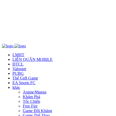
Về chúng tôi
TCBC
T&C
Liên Hệ
LMHT
LIÊN QUÂN MOBILE
ĐTCL
Valorant
PUBG
Thế Giới Game
EA Sports FC
khác
Anime/Manga
Khám Phá
Tốc Chiến
Free Fire
Game Đối Kháng
Game Thể Thao