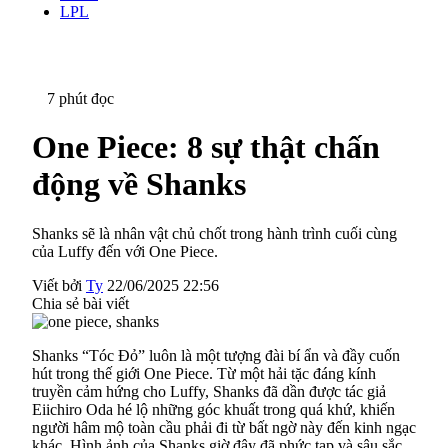
LPL
7 phút đọc
One Piece: 8 sự thật chấn
động về Shanks
Shanks sẽ là nhân vật chủ chốt trong hành trình cuối cùng
của Luffy đến với One Piece.
Viết bởi
Ty
22/06/2025 22:56
Chia sẻ bài viết
Shanks “Tóc Đỏ” luôn là một tượng đài bí ẩn và đầy cuốn
hút trong thế giới One Piece. Từ một hải tặc đáng kính
truyền cảm hứng cho Luffy, Shanks đã dần được tác giả
Eiichiro Oda hé lộ những góc khuất trong quá khứ, khiến
người hâm mộ toàn cầu phải đi từ bất ngờ này đến kinh ngạc
khác. Hình ảnh của Shanks giờ đây đã phức tạp và sâu sắc